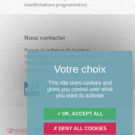
manifestations programmées)
Nous contacter
Maison de la Nature du Sundgau
13 rue Sainte Barbe, 68210 ALTENACH
Tél : 03 89 08 07 50 |
contact@maison-nature-
sundgau.org
This site uses cookies and
gives you control over what
you want to activate
OK, ACCEPT ALL
DENY ALL COOKIES