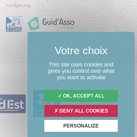
sundgau.org
This site uses cookies and
gives you control over what
you want to activate
OK, ACCEPT ALL
DENY ALL COOKIES
PERSONALIZE