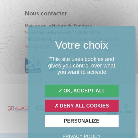
Nous contacter
Maison de la Nature du Sundgau
13 rue Sainte Barbe, 68210 ALTENACH
Tél : 03 89 08 07 50 |
contact@maison-nature-
sundgau.org
This site uses cookies and
gives you control over what
you want to activate
OK, ACCEPT ALL
DENY ALL COOKIES
PERSONALIZE
PRIVACY POLICY