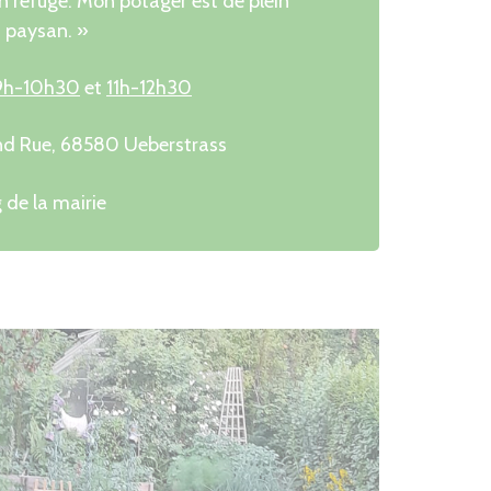
n refuge. Mon potager est de plein
n paysan. »
9h-10h30
et
11h-12h30
nd Rue, 68580 Ueberstrass
 de la mairie