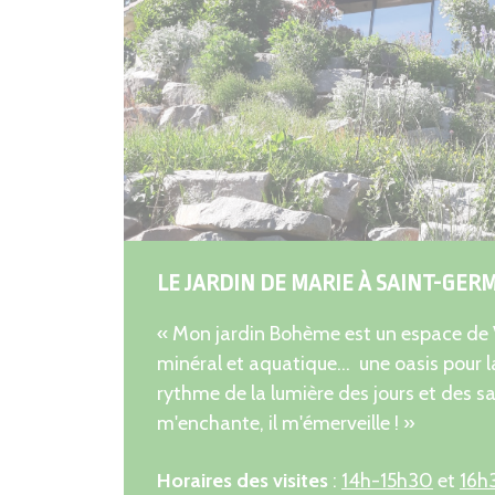
LE JARDIN DE MARIE À SAINT-GER
« Mon jardin Bohème est un espace de V
minéral et aquatique... une oasis pour l
rythme de la lumière des jours et des sai
m'enchante, il m'émerveille ! »
Horaires des visites
:
14h-15h30
et
16h