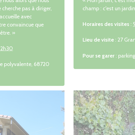
de nous alors que nous
« Mon jardin, c'est mo
 cherche pas à diriger,
champ : c'est un jardi
accueille avec
Horaires des visites
:
ître convaincue que
être. »
Lieu de visite
: 27 Gra
12h30
Pour se garer
: parking
lle polyvalente, 68720