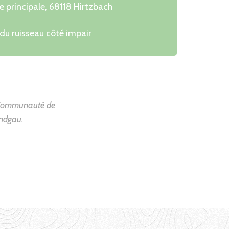
e principale, 68118 Hirtzbach
 du ruisseau côté impair
la Communauté de
ndgau.