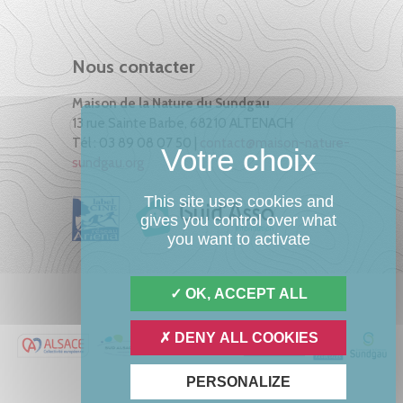
Nous contacter
Maison de la Nature du Sundgau
13 rue Sainte Barbe, 68210 ALTENACH
Tél : 03 89 08 07 50 |
contact@maison-nature-
sundgau.org
This site uses cookies and
gives you control over what
you want to activate
OK, ACCEPT ALL
DENY ALL COOKIES
PERSONALIZE