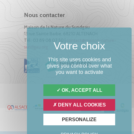
Nous contacter
Maison de la Nature du Sundgau
13 rue Sainte Barbe, 68210 ALTENACH
Tél : 03 89 08 07 50 |
contact@maison-nature-
sundgau.org
This site uses cookies and
gives you control over what
you want to activate
OK, ACCEPT ALL
DENY ALL COOKIES
PERSONALIZE