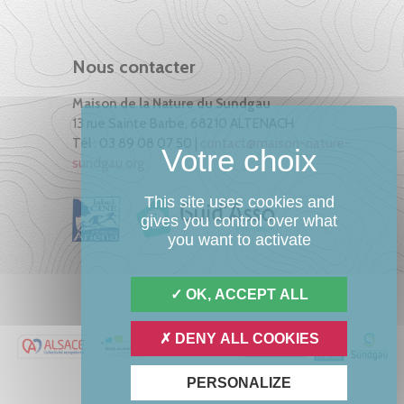
Nous contacter
Maison de la Nature du Sundgau
13 rue Sainte Barbe, 68210 ALTENACH
Tél : 03 89 08 07 50 |
contact@maison-nature-
sundgau.org
This site uses cookies and
gives you control over what
you want to activate
OK, ACCEPT ALL
DENY ALL COOKIES
PERSONALIZE