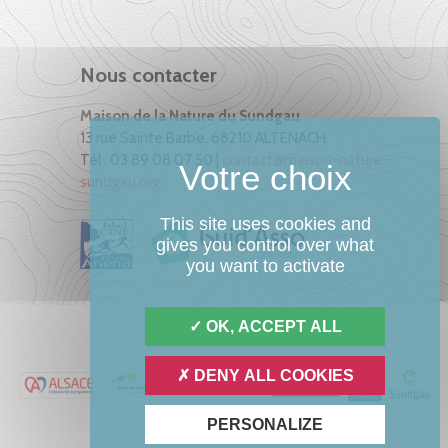
Nous contacter
Maison de la Nature du Sundgau
13 rue Sainte Barbe, 68210 ALTENACH
Tél : 03 89 08 07 50 |
contact@maison-nature-
sundgau.org
This site uses cookies and
gives you control over what
you want to activate
OK, ACCEPT ALL
DENY ALL COOKIES
PERSONALIZE