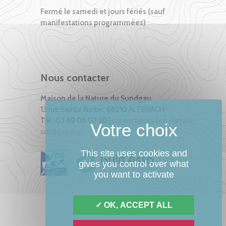
Fermé le samedi et jours fériés (sauf
manifestations programmées)
Nous contacter
Maison de la Nature du Sundgau
13 rue Sainte Barbe, 68210 ALTENACH
Tél : 03 89 08 07 50 |
contact@maison-nature-
sundgau.org
This site uses cookies and
gives you control over what
you want to activate
OK, ACCEPT ALL