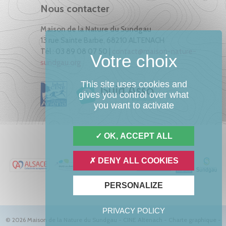
Nous contacter
Maison de la Nature du Sundgau
13 rue Sainte Barbe, 68210 ALTENACH
Tél : 03 89 08 07 50 |
contact@maison-nature-
sundgau.org
This site uses cookies and
gives you control over what
you want to activate
OK, ACCEPT ALL
DENY ALL COOKIES
PERSONALIZE
PRIVACY POLICY
© 2026 Maison de la Nature du Sundgau - CINE Altenach -
Charte graphique
-