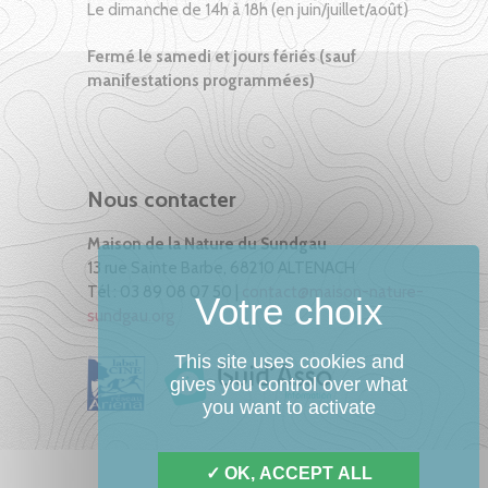
Le dimanche de 14h à 18h (en juin/juillet/août)
Fermé le samedi et jours fériés (sauf
manifestations programmées)
Nous contacter
Maison de la Nature du Sundgau
13 rue Sainte Barbe, 68210 ALTENACH
Tél : 03 89 08 07 50 |
contact@maison-nature-
sundgau.org
This site uses cookies and
gives you control over what
you want to activate
OK, ACCEPT ALL