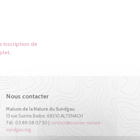
 inscription de
plet.
Nous contacter
Maison de la Nature du Sundgau
13 rue Sainte Barbe, 68210 ALTENACH
Tél : 03 89 08 07 50 |
contact@maison-nature-
sundgau.org