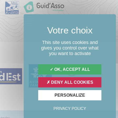
This site uses cookies and
gives you control over what
you want to activate
OK, ACCEPT ALL
DENY ALL COOKIES
PERSONALIZE
PRIVACY POLICY
légales