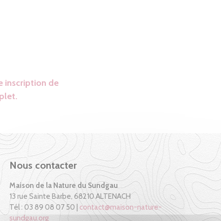
 inscription de
plet.
Nous contacter
Maison de la Nature du Sundgau
13 rue Sainte Barbe, 68210 ALTENACH
Tél : 03 89 08 07 50 |
contact@maison-nature-
sundgau.org