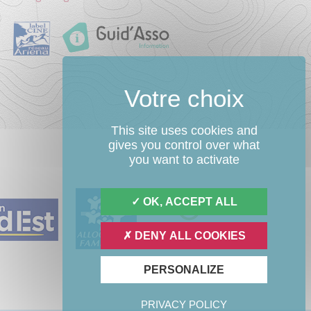
This site uses cookies and
gives you control over what
you want to activate
OK, ACCEPT ALL
DENY ALL COOKIES
PERSONALIZE
PRIVACY POLICY