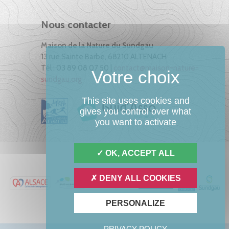
Nous contacter
Maison de la Nature du Sundgau
13 rue Sainte Barbe, 68210 ALTENACH
Tél : 03 89 08 07 50 |
contact@maison-nature-
sundgau.org
This site uses cookies and
gives you control over what
you want to activate
OK, ACCEPT ALL
DENY ALL COOKIES
PERSONALIZE
PRIVACY POLICY