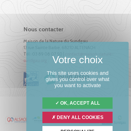
Nous contacter
Maison de la Nature du Sundgau
13 rue Sainte Barbe, 68210 ALTENACH
Tél : 03 89 08 07 50 |
contact@maison-nature-
sundgau.org
This site uses cookies and
gives you control over what
you want to activate
OK, ACCEPT ALL
DENY ALL COOKIES