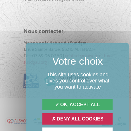
Nous contacter
Maison de la Nature du Sundgau
13 rue Sainte Barbe, 68210 ALTENACH
Tél : 03 89 08 07 50 |
contact@maison-nature-
sundgau.org
This site uses cookies and
gives you control over what
you want to activate
OK, ACCEPT ALL
DENY ALL COOKIES