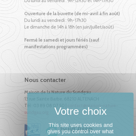
Du lundi au vendredi : 9h-12h30 et 14h-17h30
Ouverture de la buvette (de mi-avril à fin août)
Du lundi au vendredi : 9h-17h30
Le dimanche de 14h à 18h (en juin/juillet/août)
Fermé le samedi et jours fériés (sauf
manifestations programmées)
Nous contacter
Maison de la Nature du Sundgau
13 rue Sainte Barbe, 68210 ALTENACH
Tél : 03 89 08 07 50 |
contact@maison-nature-
sundgau.org
This site uses cookies and
gives you control over what