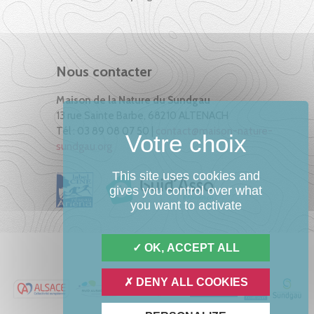
Nous contacter
Maison de la Nature du Sundgau
13 rue Sainte Barbe, 68210 ALTENACH
Tél : 03 89 08 07 50 |
contact@maison-nature-
sundgau.org
This site uses cookies and
gives you control over what
you want to activate
OK, ACCEPT ALL
DENY ALL COOKIES