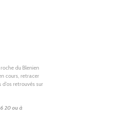
s roche du Blenien
n cours, retracer
s d’os retrouvés sur
6 20 ou à