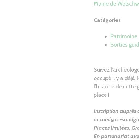
Mairie de Wolschwi
Catégories
Patrimoine
Sorties gui
Suivez l’archéologu
occupé il y a déjà
l’histoire de cette
place !
Inscription auprè
accueil@cc-sundgau
Places limitées. Gr
En partenariat a