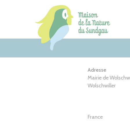
Aller
au
contenu
Adresse
Mairie de Wolschwi
Wolschwiller
France