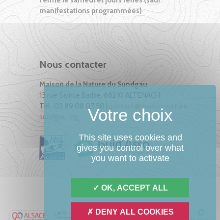
manifestations programmées)
Nous contacter
Maison de la Nature du Sundgau
13 rue Sainte Barbe, 68210 ALTENACH
Tél : 03 89 08 07 50 |
contact@maison-nature-
sundgau.org
This site uses cookies and
gives you control over what
you want to activate
OK, ACCEPT ALL
DENY ALL COOKIES