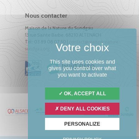
Nous contacter
Maison de la Nature du Sundgau
13 rue Sainte Barbe, 68210 ALTENACH
Tél : 03 89 08 07 50 |
contact@maison-nature-
sundgau.org
This site uses cookies and
gives you control over what
you want to activate
OK, ACCEPT ALL
DENY ALL COOKIES
PERSONALIZE