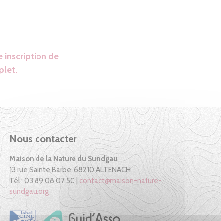
 inscription de
plet.
Nous contacter
Maison de la Nature du Sundgau
13 rue Sainte Barbe, 68210 ALTENACH
Tél : 03 89 08 07 50 |
contact@maison-nature-
sundgau.org