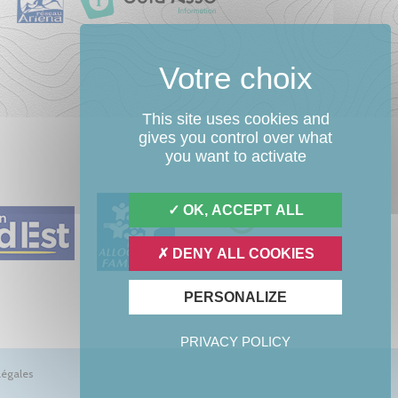
This site uses cookies and
gives you control over what
you want to activate
OK, ACCEPT ALL
DENY ALL COOKIES
PERSONALIZE
PRIVACY POLICY
légales