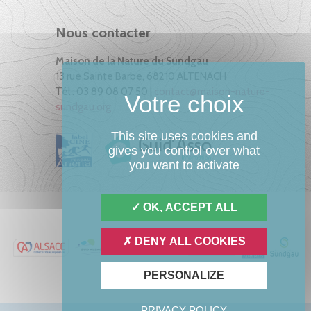
Nous contacter
Maison de la Nature du Sundgau
13 rue Sainte Barbe, 68210 ALTENACH
Tél : 03 89 08 07 50 |
contact@maison-nature-
sundgau.org
This site uses cookies and
gives you control over what
you want to activate
OK, ACCEPT ALL
DENY ALL COOKIES
PERSONALIZE
PRIVACY POLICY