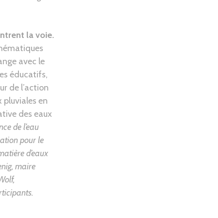
ntrent la voie.
thématiques
ange avec le
es éducatifs,
ur de l’action
 pluviales en
native des eaux
nce de l’eau
ation pour le
matière d’eaux
nig, maire
Wolf,
ticipants.