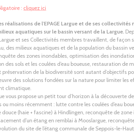
ligatoire :
cliquez ici
es réalisations de l'EPAGE Largue et de ses collectivité
ilieux aquatiques sur le bassin versant de la Largue.
Dep
Largue et ses Collectivités membres travaillent, de façon s
eau, des milieux aquatiques et de la population du bassin v
nquête des zones inondables, optimisation des inondation
ion des sols et les coulées d’eau boueuse, restauration de m
 préservation de la biodiversité sont autant d’objectifs po
vre des solutions fondées sur la nature pour limiter les e
t climatique.
e vous propose un petit tour d’horizon à la découverte de
s ou moins récemment : lutte contre les coulées d’eau boue
 douce (haie + fascine) à Hindlingen, reconquête de zone 
ffacement d’un étang en remblai à Mooslargue, reconquêt
évolution du site de l’étang communale de Seppois-le-Haut