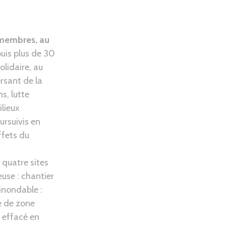
s membres, au
uis plus de 30
olidaire, au
ersant de la
s, lutte
ilieux
ursuivis en
ffets du
 quatre sites
use : chantier
inondable :
e de zone
 effacé en