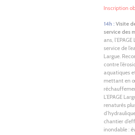
Inscription ob
14h :
Visite d
service des m
ans, l’EPAGE 
service de l’
Largue. Reco
contre l’éros
aquatiques et
mettant en œu
réchauffemen
L’EPAGE Largu
renaturés plu
d’hydraulique
chantier d’e
inondable : 