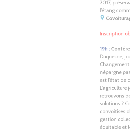
2017, préserv
l’étang comm
Covoitura
Inscription ob
19h :
Conféren
Duquesne, jou
Changement c
n’épargne pas
est l’état de 
L’agriculture
retrouvons de
solutions ? 
convoitises d
gestion coll
équitable et 