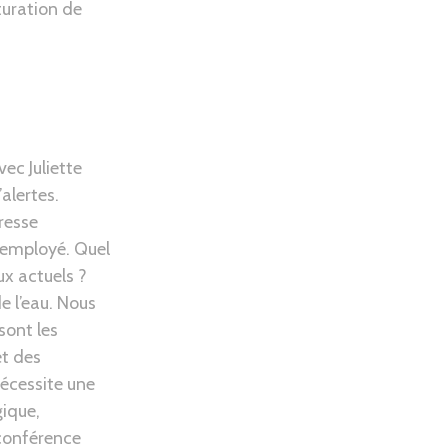
turation de
vec Juliette
alertes.
resse
s employé. Quel
ux actuels ?
e l’eau. Nous
sont les
et des
nécessite une
ique,
 conférence