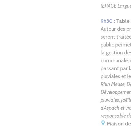
(EPAGE Largue
9h30 :
Table 
Autour des p
seront traité
public permet
la gestion de
communale, de
passant par l
pluviales et l
Rhin Meuse,
D
Développement
pluviales,
Joël
d’Aspach et v
responsable de
Maison de