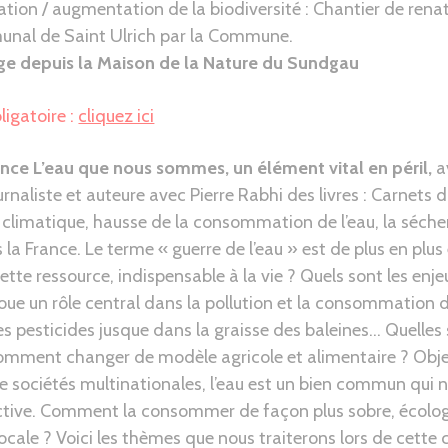
ation / augmentation de la biodiversité : Chantier de rena
unal de Saint Ulrich par la Commune.
ge depuis la Maison de la Nature du Sundgau
ligatoire :
cliquez ici
ce L’eau que nous sommes, un élément vital en péril,
a
rnaliste et auteure avec Pierre Rabhi des livres : Carnets d’
limatique, hausse de la consommation de l’eau, la séche
 la France. Le terme « guerre de l’eau » est de plus en plu
cette ressource, indispensable à la vie ? Quels sont les enje
 joue un rôle central dans la pollution et la consommation d
s pesticides jusque dans la graisse des baleines… Quelles 
Comment changer de modèle agricole et alimentaire ? Obj
e sociétés multinationales, l’eau est un bien commun qui 
ective. Comment la consommer de façon plus sobre, écolog
locale ? Voici les thèmes que nous traiterons lors de cette