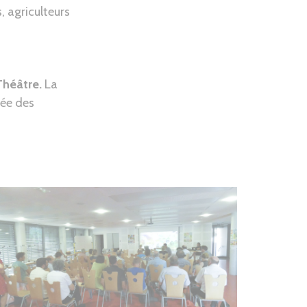
, agriculteurs
Théâtre.
La
née des