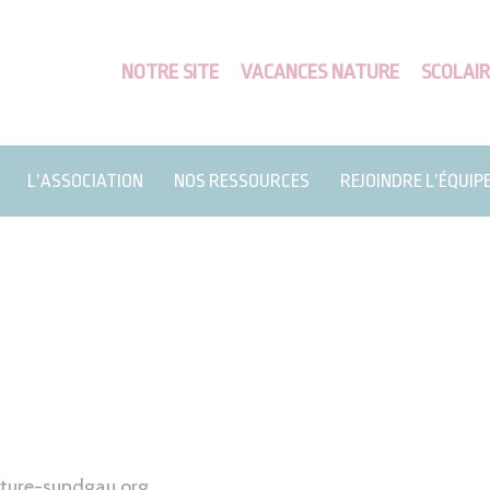
NOTRE SITE
VACANCES NATURE
SCOLAIR
L’ASSOCIATION
NOS RESSOURCES
REJOINDRE L’ÉQUIP
ature-sundgau.org