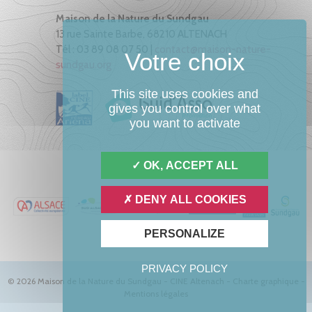
Maison de la Nature du Sundgau
13 rue Sainte Barbe, 68210 ALTENACH
Tél : 03 89 08 07 50 |
contact@maison-nature-
sundgau.org
This site uses cookies and
gives you control over what
you want to activate
OK, ACCEPT ALL
DENY ALL COOKIES
PERSONALIZE
PRIVACY POLICY
© 2026 Maison de la Nature du Sundgau - CINE Altenach -
Charte graphique
-
Mentions légales