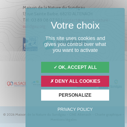
Maison de la Nature du Sundgau
13 rue Sainte Barbe, 68210 ALTENACH
Tél : 03 89 08 07 50 |
contact@maison-nature-
sundgau.org
This site uses cookies and
gives you control over what
you want to activate
OK, ACCEPT ALL
DENY ALL COOKIES
PERSONALIZE
PRIVACY POLICY
© 2026 Maison de la Nature du Sundgau - CINE Altenach -
Charte graphique
-
Mentions légales