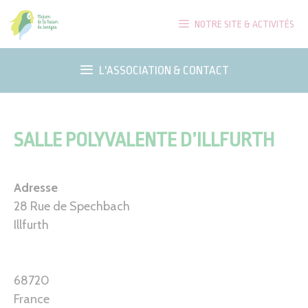
Aller
NOTRE SITE & ACTIVITÉS
au
contenu
L'ASSOCIATION & CONTACT
SALLE POLYVALENTE D’ILLFURTH
Adresse
28 Rue de Spechbach
Illfurth
68720
France