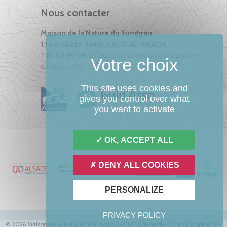
Nous contacter
Maison de la Nature du Sundgau
13 rue Sainte Barbe, 68210 ALTENACH
Tél : 03 89 08 07 50 |
contact@maison-nature-
sundgau.org
This site uses cookies and
gives you control over what
you want to activate
OK, ACCEPT ALL
DENY ALL COOKIES
PERSONALIZE
PRIVACY POLICY
© 2026 Maison de la Nature du Sundgau - CINE Altenach -
Charte graphique
-