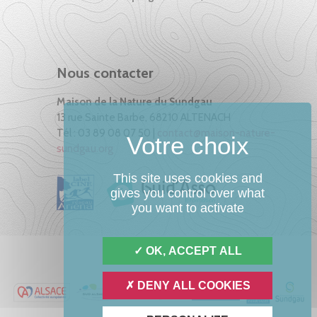
Nous contacter
Maison de la Nature du Sundgau
13 rue Sainte Barbe, 68210 ALTENACH
Tél : 03 89 08 07 50 |
contact@maison-nature-
sundgau.org
This site uses cookies and
gives you control over what
you want to activate
OK, ACCEPT ALL
DENY ALL COOKIES