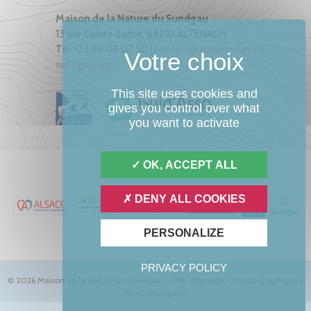
Maison de la Nature du Sundgau
13 rue Sainte Barbe, 68210 ALTENACH
Tél : 03 89 08 07 50 |
contact@maison-nature-
sundgau.org
This site uses cookies and
gives you control over what
you want to activate
OK, ACCEPT ALL
DENY ALL COOKIES
PERSONALIZE
PRIVACY POLICY
© 2026 Maison de la Nature du Sundgau - CINE Altenach -
Charte graphique
-
Mentions légales