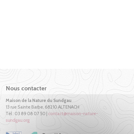
Nous contacter
Maison de la Nature du Sundgau
13 rue Sainte Barbe, 68210 ALTENACH
Tél : 03 89 08 07 50 |
contact@maison-nature-
sundgau.org