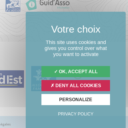
This site uses cookies and
gives you control over what
you want to activate
OK, ACCEPT ALL
DENY ALL COOKIES
PERSONALIZE
PRIVACY POLICY
légales