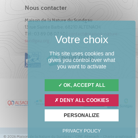
Nous contacter
Maison de la Nature du Sundgau
13 rue Sainte Barbe, 68210 ALTENACH
Tél : 03 89 08 07 50 |
contact@maison-nature-
sundgau.org
This site uses cookies and
gives you control over what
you want to activate
OK, ACCEPT ALL
DENY ALL COOKIES
PERSONALIZE
PRIVACY POLICY
© 2026 Maison de la Nature du Sundgau - CINE Altenach -
Charte graphique
-