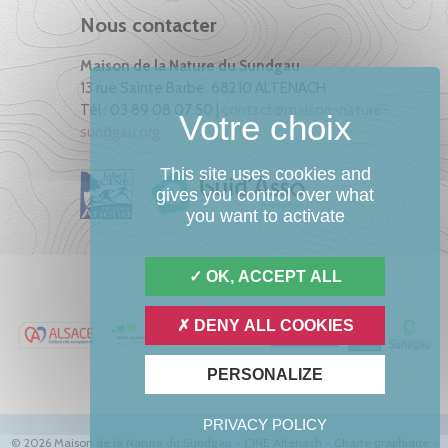
Nous contacter
Maison de la Nature du Sundgau
13 rue Sainte Barbe, 68210 ALTENACH
Tél : 03 89 08 07 50 |
contact@maison-nature-
sundgau.org
This site uses cookies and
gives you control over what
you want to activate
OK, ACCEPT ALL
DENY ALL COOKIES
PERSONALIZE
PRIVACY POLICY
© 2026 Maison de la Nature du Sundgau - CINE Altenach -
Charte graphique
-