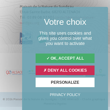
Maison de la Nature du Sundgau
13 rue Sainte Barbe, 68210 ALTENACH
Tél : 03 89 08 07 50 |
contact@maison-nature-
sundgau.org
This site uses cookies and
gives you control over what
you want to activate
OK, ACCEPT ALL
DENY ALL COOKIES
PERSONALIZE
PRIVACY POLICY
© 2026 Maison de la Nature du Sundgau - CINE Altenach -
Charte graphique
-
Mentions légales