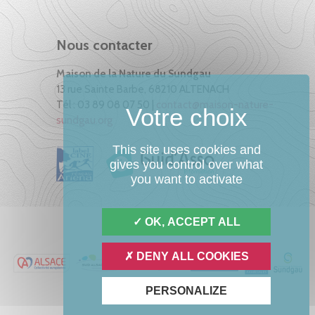
Nous contacter
Maison de la Nature du Sundgau
13 rue Sainte Barbe, 68210 ALTENACH
Tél : 03 89 08 07 50 |
contact@maison-nature-
sundgau.org
This site uses cookies and
gives you control over what
you want to activate
OK, ACCEPT ALL
DENY ALL COOKIES
PERSONALIZE