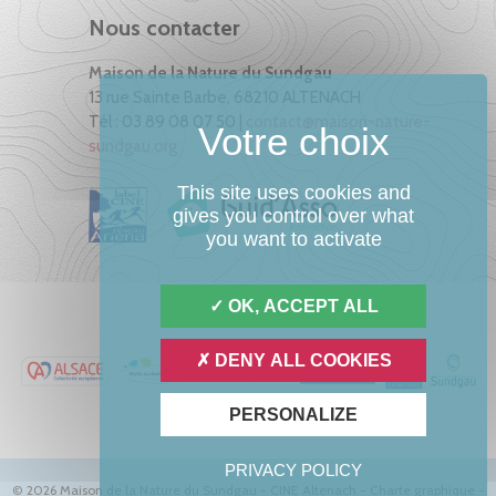
Nous contacter
Maison de la Nature du Sundgau
13 rue Sainte Barbe, 68210 ALTENACH
Tél : 03 89 08 07 50 |
contact@maison-nature-
sundgau.org
This site uses cookies and
gives you control over what
you want to activate
OK, ACCEPT ALL
DENY ALL COOKIES
PERSONALIZE
PRIVACY POLICY
© 2026 Maison de la Nature du Sundgau - CINE Altenach -
Charte graphique
-