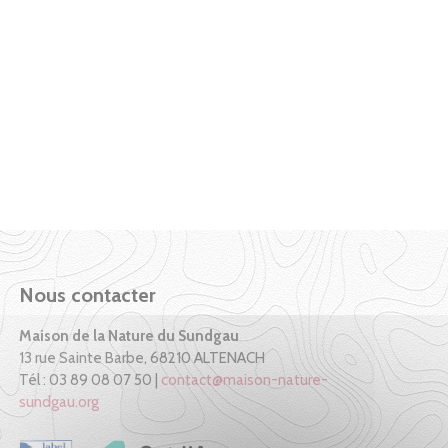
Nous contacter
Maison de la Nature du Sundgau
13 rue Sainte Barbe, 68210 ALTENACH
Tél : 03 89 08 07 50 |
contact@maison-nature-
sundgau.org