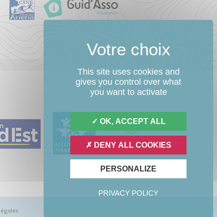
This site uses cookies and
gives you control over what
you want to activate
OK, ACCEPT ALL
DENY ALL COOKIES
PERSONALIZE
PRIVACY POLICY
légales