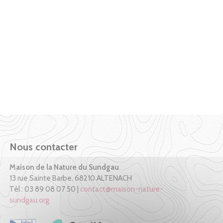
Nous contacter
Maison de la Nature du Sundgau
13 rue Sainte Barbe, 68210 ALTENACH
Tél : 03 89 08 07 50 |
contact@maison-nature-
sundgau.org