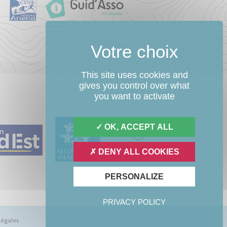
This site uses cookies and
gives you control over what
you want to activate
OK, ACCEPT ALL
DENY ALL COOKIES
PERSONALIZE
PRIVACY POLICY
légales