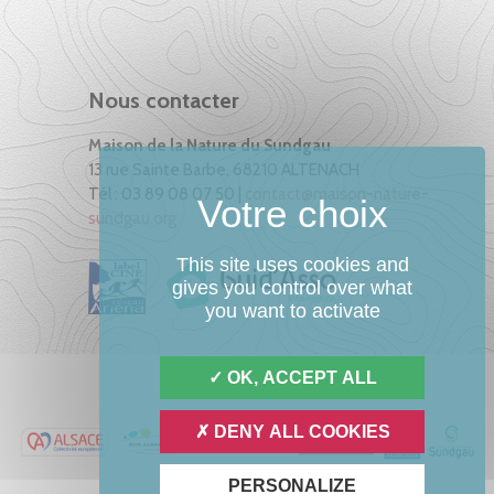
Nous contacter
Maison de la Nature du Sundgau
13 rue Sainte Barbe, 68210 ALTENACH
Tél : 03 89 08 07 50 |
contact@maison-nature-
sundgau.org
This site uses cookies and
gives you control over what
you want to activate
OK, ACCEPT ALL
DENY ALL COOKIES
PERSONALIZE