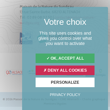
Maison de la Nature du Sundgau
13 rue Sainte Barbe, 68210 ALTENACH
Tél : 03 89 08 07 50 |
contact@maison-nature-
sundgau.org
This site uses cookies and
gives you control over what
you want to activate
OK, ACCEPT ALL
DENY ALL COOKIES
PERSONALIZE
PRIVACY POLICY
© 2026 Maison de la Nature du Sundgau - CINE Altenach -
Charte graphique
-
Mentions légales