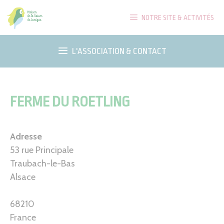
Aller
NOTRE SITE & ACTIVITÉS
au
contenu
L'ASSOCIATION & CONTACT
FERME DU ROETLING
Adresse
53 rue Principale
Traubach-le-Bas
Alsace
68210
France