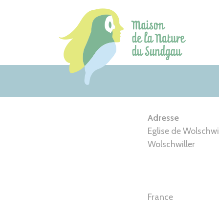
Aller
au
contenu
Adresse
Eglise de Wolschwil
Wolschwiller
France