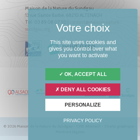
Maison de la Nature du Sundgau
13 rue Sainte Barbe, 68210 ALTENACH
Tél : 03 89 08 07 50 |
contact@maison-nature-
sundgau.org
This site uses cookies and
gives you control over what
you want to activate
OK, ACCEPT ALL
DENY ALL COOKIES
PERSONALIZE
PRIVACY POLICY
© 2026 Maison de la Nature du Sundgau - CINE Altenach -
Charte graphique
-
Mentions légales