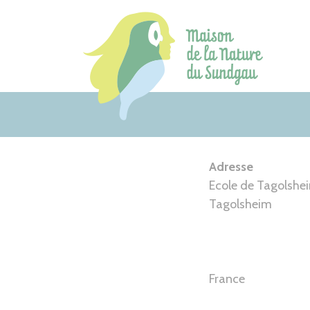
Aller
au
contenu
Adresse
Ecole de Tagolshe
Tagolsheim
France