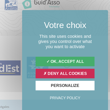
This site uses cookies and
gives you control over what
you want to activate
OK, ACCEPT ALL
DENY ALL COOKIES
PERSONALIZE
PRIVACY POLICY
légales