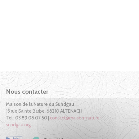
Nous contacter
Maison de la Nature du Sundgau
13 rue Sainte Barbe, 68210 ALTENACH
Tél : 03 89 08 07 50 |
contact@maison-nature-
sundgau.org