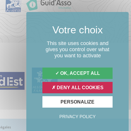
This site uses cookies and
gives you control over what
you want to activate
OK, ACCEPT ALL
DENY ALL COOKIES
PERSONALIZE
PRIVACY POLICY
légales