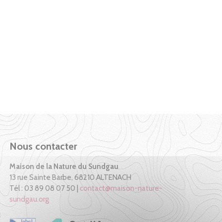
Nous contacter
Maison de la Nature du Sundgau
13 rue Sainte Barbe, 68210 ALTENACH
Tél : 03 89 08 07 50 |
contact@maison-nature-
sundgau.org