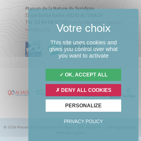
Maison de la Nature du Sundgau
13 rue Sainte Barbe, 68210 ALTENACH
Tél : 03 89 08 07 50 |
contact@maison-nature-
sundgau.org
This site uses cookies and
gives you control over what
you want to activate
OK, ACCEPT ALL
DENY ALL COOKIES
PERSONALIZE
PRIVACY POLICY
© 2026 Maison de la Nature du Sundgau - CINE Altenach -
Charte graphique
-
Mentions légales