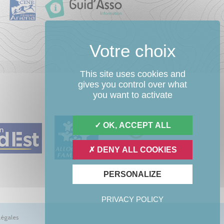
This site uses cookies and
gives you control over what
you want to activate
OK, ACCEPT ALL
DENY ALL COOKIES
PERSONALIZE
PRIVACY POLICY
légales