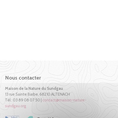
Nous contacter
Maison de la Nature du Sundgau
13 rue Sainte Barbe, 68210 ALTENACH
Tél : 03 89 08 07 50 |
contact@maison-nature-
sundgau.org