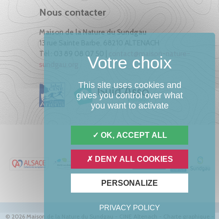
Nous contacter
Maison de la Nature du Sundgau
13 rue Sainte Barbe, 68210 ALTENACH
Tél : 03 89 08 07 50 |
contact@maison-nature-
sundgau.org
This site uses cookies and
gives you control over what
you want to activate
OK, ACCEPT ALL
DENY ALL COOKIES
PERSONALIZE
PRIVACY POLICY
© 2026 Maison de la Nature du Sundgau - CINE Altenach -
Charte graphique
-