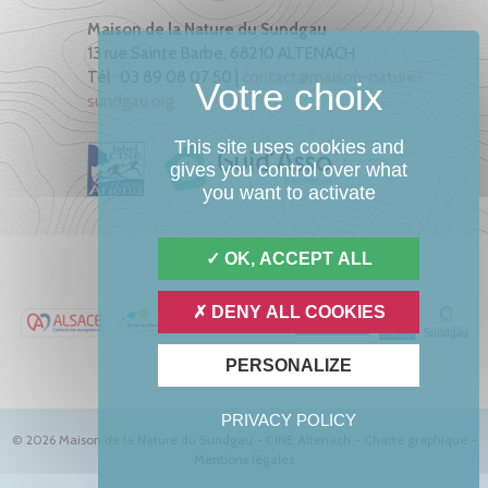
Maison de la Nature du Sundgau
13 rue Sainte Barbe, 68210 ALTENACH
Tél : 03 89 08 07 50 |
contact@maison-nature-
sundgau.org
This site uses cookies and
gives you control over what
you want to activate
OK, ACCEPT ALL
DENY ALL COOKIES
PERSONALIZE
PRIVACY POLICY
© 2026 Maison de la Nature du Sundgau - CINE Altenach -
Charte graphique
-
Mentions légales